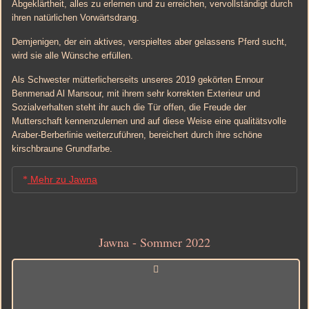
Abgeklärtheit, alles zu erlernen und zu erreichen, vervollständigt durch
ihren natürlichen Vorwärtsdrang.
Demjenigen, der ein aktives, verspieltes aber gelassens Pferd sucht,
wird sie alle Wünsche erfüllen.
Als Schwester mütterlicherseits unseres 2019 gekörten Ennour
Benmenad Al Mansour, mit ihrem sehr korrekten Exterieur und
Sozialverhalten steht ihr auch die Tür offen, die Freude der
Mutterschaft kennenzulernen und auf diese Weise eine qualitätsvolle
Araber-Berberlinie weiterzuführen, bereichert durch ihre schöne
kirschbraune Grundfarbe.
Mehr zu Jawna
Jawna bedeutet die errötende Sonne. Sie ist ein sehr hübsches
leuchtend braunes Araber-Berber Stütchen mit mittlerem
Jawna - Sommer 2022
Araberanteil, der sich gemäßigt in ihren Gängen bemerken lässt
und manchmal in ihrem Ausdruck aber nur wenig in ihrem
Körperbau und ihrem Wesen.
Jawna stammt aus gutem Hause, denn Orana Al Mansour ist