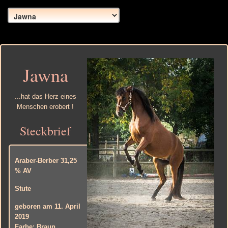
Jawna
...hat das Herz eines
Menschen erobert !
Steckbrief
Araber-Berber 31,25
% AV
Stute
geboren am 11. April
2019
Farbe: Braun